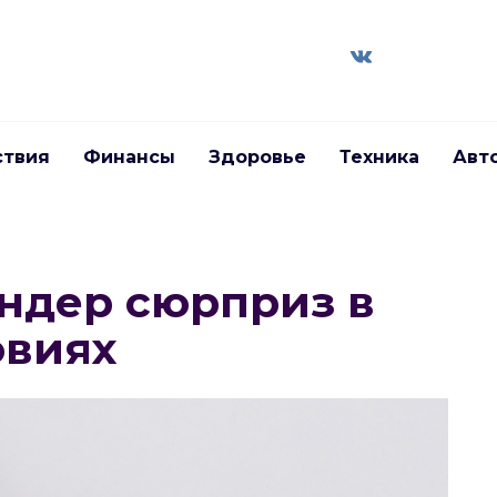
ствия
Финансы
Здоровье
Техника
Авт
индер сюрприз в
овиях