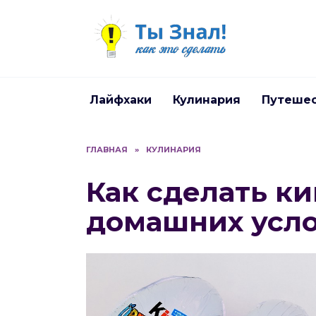
Перейти
к
содержанию
Лайфхаки
Кулинария
Путеше
ГЛАВНАЯ
»
КУЛИНАРИЯ
Как сделать к
домашних усл